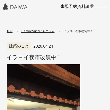
来場予約
資料請求
Menu
TOP
DAIWAの家づくりコラム
イラヨイ夜市改装中！
TOP
建築のこと
2020.04.24
家づくりの流
大和建設の家
イラヨイ夜市改装中！
イベント情報
れ
づくりコラム
コンセプト
ニュース
施工事例
性能・標準仕
会社概要
様
採用情報