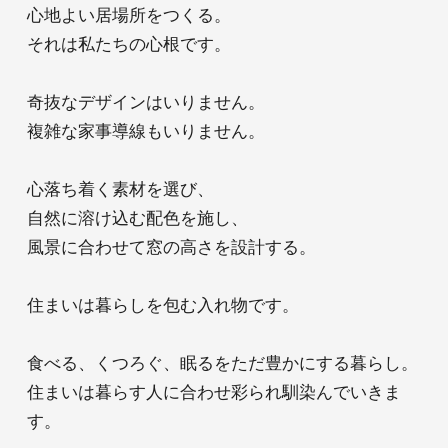
心地よい居場所をつくる。
羽島のアトリ
それは私たちの心根です。
エ
アフターサー
奇抜なデザインはいりません。
ビス
複雑な家事導線もいりません。
心落ち着く素材を選び、
資料請求
来場予約
自然に溶け込む配色を施し、
風景に合わせて窓の高さを設計する。
お問い合わせ
住まいは暮らしを包む入れ物です。
食べる、くつろぐ、眠るをただ豊かにする暮らし。
住まいは暮らす人に合わせ彩られ馴染んでいきま
す。
INSTAGRAM