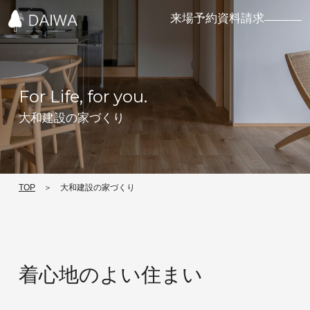
来場予約
資料請求
Menu
For Life, for you.
TOP
大和建設の家づくり
家づくりの流
大和建設の家
イベント情報
れ
づくりコラム
TOP
大和建設の家づくり
コンセプト
ニュース
施工事例
性能・標準仕
会社概要
着心地のよい住まい
様
採用情報