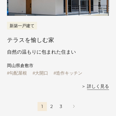
新築一戸建て
テラスを愉しむ家
自然の温もりに包まれた住まい
岡山県倉敷市
勾配屋根
大開口
造作キッチン
詳しく見る
投
1
2
3
稿