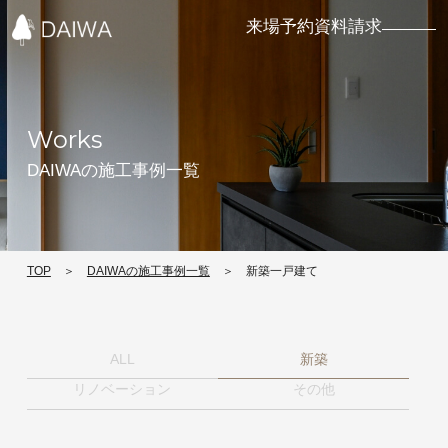
来場予約
資料請求
Menu
Works
TOP
DAIWAの施工事例一覧
家づくりの流
大和建設の家
イベント情報
れ
づくりコラム
TOP
DAIWAの施工事例一覧
新築一戸建て
コンセプト
ニュース
ALL
新築
施工事例
性能・標準仕
会社概要
リノベーション
その他
様
採用情報