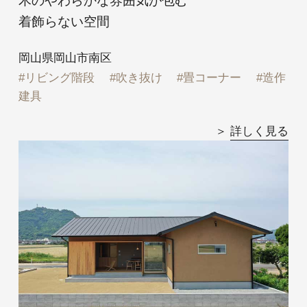
木のやわらかな雰囲気が包む
@daiwakensetsu
着飾らない空間
岡山県岡山市南区
リビング階段
吹き抜け
畳コーナー
造作
Privacy Policy
建具
詳しく見る