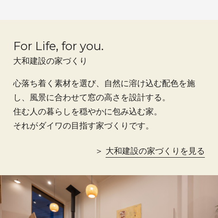
ナ
ビ
ゲ
For Life, for you.
ー
大和建設の家づくり
シ
ョ
心落ち着く素材を選び、自然に溶け込む配色を施
ン
し、
風景に合わせて窓の高さを設計する。
住む人の暮らしを穏やかに包み込む家。
それがダイワの目指す家づくりです。
大和建設の家づくりを見る