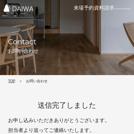
来場予約
資料請求
Menu
Contact
TOP
お問い合わせ
家づくりの流
大和建設の家
イベント情報
れ
づくりコラム
TOP
お問い合わせ
コンセプト
ニュース
送信完了しました
施工事例
性能・標準仕
会社概要
お申し込みいただきありがとうございます。
様
採用情報
担当者より追ってご連絡いたします。