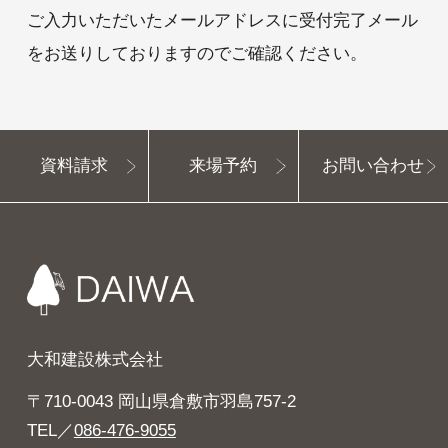
羽島のアトリ
ご入力いただいたメールアドレスに
受付完了メール
をお送りしておりますのでご確認ください。
エ
アフターサー
ビス
資料請求
来場予約
お問い合わせ
資料請求
来場予約
お問い合わせ
大和建設株式会社
〒710-0043 岡山県倉敷市羽島757-2
TEL／
086-476-9055
INSTAGRAM